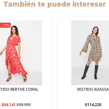
También te puede interesar
 -15%
STIDO BERTHE CORAL
VESTIDO ADASS
$84.141
$98.990
$114.220