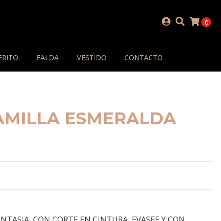
0
ERITO
FALDA
VESTIDO
CONTACTO
AMILLA ESMERALDA
NTASIA, CON CORTE EN CINTURA, EVASEE Y CON