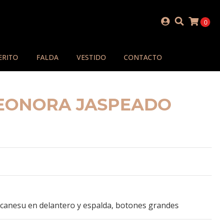
0
ERITO
FALDA
VESTIDO
CONTACTO
LEONORA JASPEADO
 canesu en delantero y espalda, botones grandes